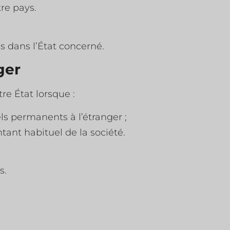
tre pays.
s dans l’État concerné.
ger
e État lorsque :
s permanents à l’étranger ;
ant habituel de la société.
s.