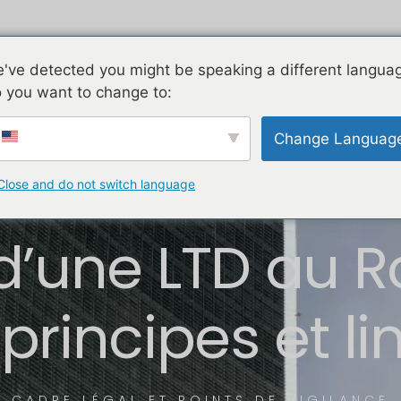
LDA
LTD
LLC
Analyses
Contact
've detected you might be speaking a different langua
 you want to change to:
Change Languag
Close and do not switch language
é d’une LTD au
 principes et l
CADRE LÉGAL ET POINTS DE VIGILANCE