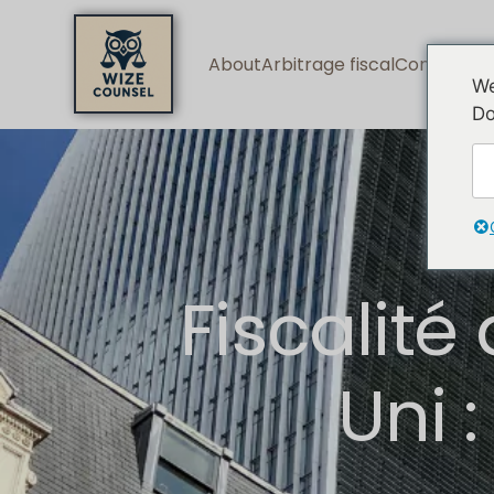
About
Arbitrage fiscal
Consulting
We
Do
Fiscalit
Uni :