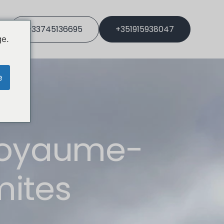
+33745136695
+351915938047
ge.
e
 Royaume-
imites